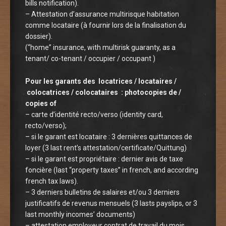
bills notification).
– Attestation d’assurance multirisque habitation
comme locataire (à fournir lors de la finalisation du
dossier).
(“home” insurance, with multirisk guaranty, as a
tenant/ co-tenant / occupier / occupant )
Pour les garants des
locatrices / locataires /
colocatrices / colocataire
s : photocopies de /
copies of
– carte d’identité recto/verso (identity card,
recto/verso);
– si le garant est locataire : 3 dernières quittances de
loyer (3 last rent’s attestation/certificate/Quittung)
– si le garant est propriétaire : dernier avis de taxe
foncière (last “property taxes” in french, and according
french tax laws).
– 3 derniers bulletins de salaires et/ou 3 derniers
justificatifs de revenus mensuels (3 lasts payslips, or 3
last monthly incomes’ documents)
– attestation employeur contrat de travail du mois